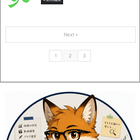
Next »
1
2
3